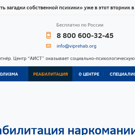
ь загадки собственной психики» уже в этот вторник в
Бесплатно по России
8 800 600-32-45
info@viprehab.org
тнёр. Центр “АИСТ” оказывает социально‑психологическу
ГОЛИЗМА
РЕАБИЛИТАЦИЯ
О ЦЕНТРЕ
СПЕЦИАЛИ
Капельница от
Помощь
Программа 12 шагов
Отзывы
похмелья
родственникам
зависимых
Кодирование от
алкоголизма
Реабилитация
Реабилитация в
гипнозом
алкозависимых
Таиланде
Кодирование по
Реабилитация в
Реабилитация на
методу Довженко
Черногории
Бали
абилитация наркомани
Наркологическая
Ресоциализация
Сопровождение
помощь
зависимых
после реабилитации