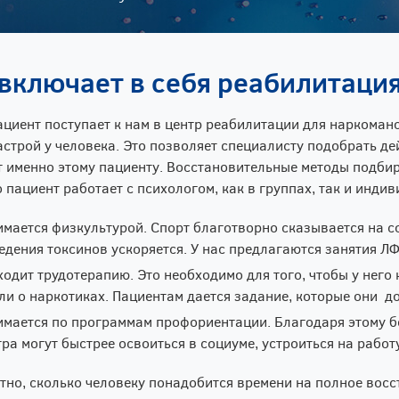
 включает в себя реабилитаци
ациент поступает к нам в центр реабилитации для наркоманов
астрой у человека. Это позволяет специалисту подобрать д
 именно этому пациенту. Восстановительные методы подби
то пациент работает с психологом, как в группах, так и инд
имается физкультурой. Спорт благотворно сказывается на с
едения токсинов ускоряется. У нас предлагаются занятия ЛФ
ходит трудотерапию. Это необходимо для того, чтобы у него
ли о наркотиках. Пациентам дается задание, которые они 
имается по программам профориентации. Благодаря этому б
ра могут быстрее освоиться в социуме, устроиться на работ
тно, сколько человеку понадобится времени на полное восст