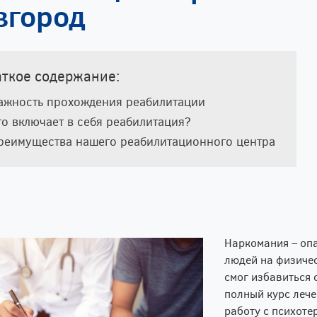
вгород
аткое содержание:
ажность прохождения реабилитации
то включает в себя реабилитация?
реимущества нашего реабилитационного центра
Наркомания – опа
людей на физичес
смог избавиться 
полный курс леч
работу с психоте