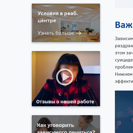
Условия в реаб.
центре
Важ
Зависим
раздраж
этом за
суициде
проблем
Нижнем 
эффект