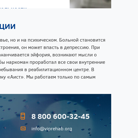
ации
вье, но и на психическом. Больной становится
троения, он может впасть в депрессию. При
заканчивается эйфория, возникают мысли о
обы наркоман проработал все свои внутренние
ребывания в реабилитационном центре. В
ку «Аист». Мы работаем только по самым
8 800 600-32-45
info@viprehab.org