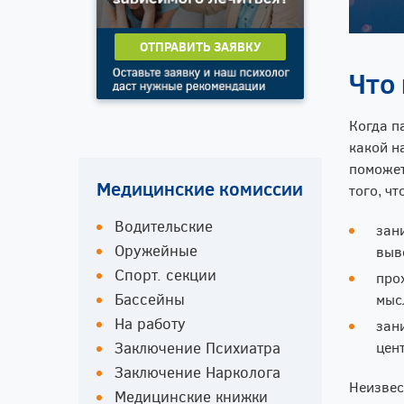
ОТПРАВИТЬ ЗАЯВКУ
Что
Когда п
какой н
поможет
Медицинские комиссии
того, ч
Водительские
зан
Оружейные
выв
Спорт. секции
про
Бассейны
мыс
На работу
зан
Заключение Психиатра
цент
Заключение Нарколога
Неизвес
Медицинские книжки