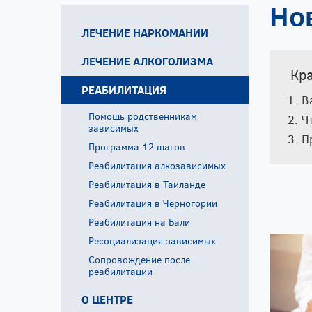
Но
Принудительное
лечение от
алкоголизма
ЛЕЧЕНИЕ НАРКОМАНИИ
Кодирование от наркомании
ЛЕЧЕНИЕ АЛКОГОЛИЗМА
Кр
Лечение зависимости от соли
Вывод из запоя на дому
РЕАБИЛИТАЦИЯ
Лечение спайсовой
В
Капельница от похмелья
зависимости
Помощь родственникам
Ч
Кодирование Двойной Блок
Мотивация на лечение
зависимых
П
Кодирование от алкоголизма
Принудительное лечение
Программа 12 шагов
гипнозом
наркомании
Реабилитация алкозависимых
Кодирование от алкоголя
Процедура УБОД
Реабилитация в Таиланде
Кодирование по методу
Снятие ломки
Реабилитация в Черногории
Довженко
Реабилитация на Бали
Нарколог на дом
Ресоциализация зависимых
Наркологическая помощь
Сопровождение после
Принудительное лечение от
реабилитации
алкоголизма
О ЦЕНТРЕ