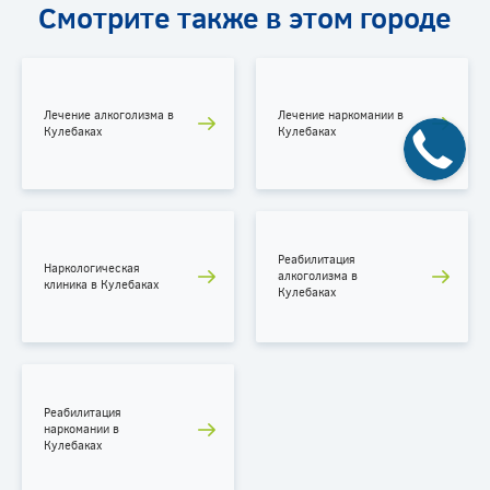
Смотрите также в этом городе
Наркологический реабилитационный центр
Лечение алкоголизма в
Лечение наркомании в
Кулебаках
Кулебаках
Реабилитация
Наркологическая
алкоголизма в
клиника в Кулебаках
Кулебаках
Реабилитация
наркомании в
Кулебаках