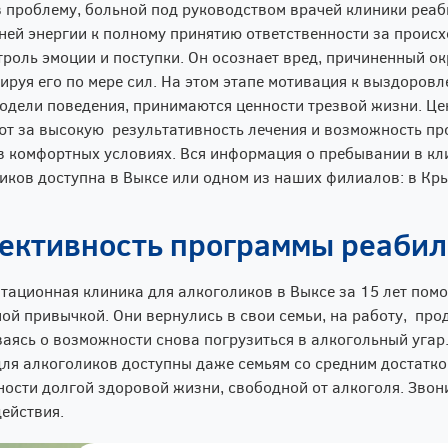
 проблему, больной под руководством врачей клиники реаб
ней энергии к полному принятию ответственности за проис
троль эмоции и поступки. Он осознает вред, причиненный о
ируя его по мере сил. На этом этапе мотивация к выздоровл
одели поведения, принимаются ценности трезвой жизни. Це
т за высокую результативность лечения и возможность п
в комфортных условиях. Вся информация о пребывании в к
иков доступна в Выксе или одном из наших филиалов: в Кры
ективность программы реаби
тационная клиника для алкоголиков в Выксе за 15 лет помо
ной привычкой. Они вернулись в свои семьи, на работу, прод
аясь о возможности снова погрузиться в алкогольный уга
для алкоголиков доступны даже семьям со средним достатком
ости долгой здоровой жизни, свободной от алкоголя. Звон
ействия.