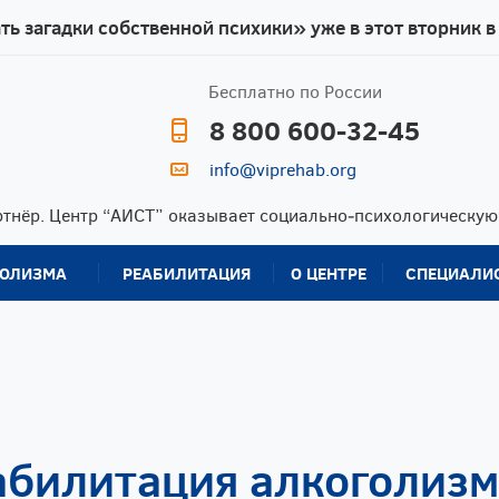
ь загадки собственной психики» уже в этот вторник в
Бесплатно по России
8 800 600-32-45
info@viprehab.org
тнёр. Центр “АИСТ” оказывает социально‑психологическу
ГОЛИЗМА
РЕАБИЛИТАЦИЯ
О ЦЕНТРЕ
СПЕЦИАЛИ
Капельница от
Помощь
Программа 12 шагов
Отзывы
похмелья
родственникам
зависимых
Кодирование от
алкоголизма
Реабилитация
Реабилитация в
гипнозом
алкозависимых
Таиланде
Кодирование по
Реабилитация в
Реабилитация на
методу Довженко
Черногории
Бали
абилитация алкоголизм
Наркологическая
Ресоциализация
Сопровождение
помощь
зависимых
после реабилитации