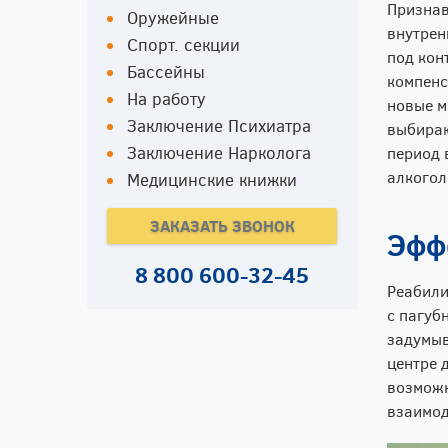
Признав
Оружейные
внутрен
Спорт. секции
под кон
Бассейны
компенс
На работу
новые м
Заключение Психиатра
выбираю
Заключение Нарколога
период 
алкогол
Медицинские книжки
ЗАКАЗАТЬ ЗВОНОК
Эфф
8 800 600-32-45
Реабили
с пагуб
задумыв
центре 
возможн
взаимод