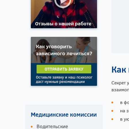
Как
ОТПРАВИТЬ ЗАЯВКУ
Секрет 
взаимоп
в ф
на 
Медицинские комиссии
в у
Водительские