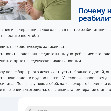
Почему 
реабили
кация и кодирование алкоголиков в центре реабилитации, ка
 недостаточно, чтобы:
едить психологическую зависимость;
становить подорванное длительным употреблением этанола 
енить старые поведенческие модели новыми.
азу после барьерного лечения отпустить больного домой, он п
сточники радости и удовольствия. У человека разовьется деп
усилится. Поскольку цель любой, даже недорогой, клиники 
и в лечении алкоголизма, основным этапом терапии станов