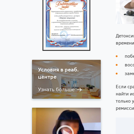
Детокси
времени
поб
вос
Условия в реаб.
зам
центре
Если ср
найти и
только 
ремисси