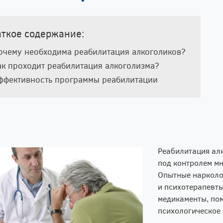
аткое содержание:
очему необходима реабилитация алкоголиков?
ак проходит реабилитация алкоголизма?
ффективность программы реабилитации
Реабилитация алк
под контролем м
Опытные нарколог
и психотерапевты
медикаменты, пом
психологическое 