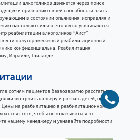
илитации алкоголиков движется через поиск
ходящее и признанию своей способности взять
кружающим в состоянии опьянения, исправляя и
ению настолько сильна, что легко усваиваются
нтр реабилитации алкоголиков “Аист”
ровести полуторамесячный реабилитационный
линике конфиденциальна. Реабилитация
му; Израиле; Таиланде.
литации
гла сотням пациентов безвозвратно расстаться
олжили строить карьеру и растить детей, не
р. Цены на реабилитацию в реабилитационном
 и стоят того, чтобы не отказываться от
ите нашему менеджеру и узнавайте подробности