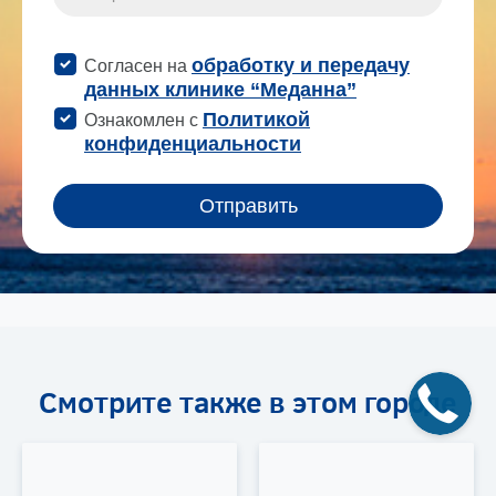
© 2026 "Аист"
Смотрите также в этом городе
Наркологический реабилитационный центр